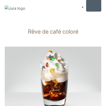
MENU
Afficher
le
Rêve de café coloré
contenu
Afficher
la
recherche